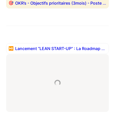
🎯
OKR’s - Objectifs prioritaires (3mois) - Poste de pilotage
⏯️
Lancement “LEAN START-UP” :
La Roadmap pour créer et lancer un produit en 7 jours avec 0 Euros