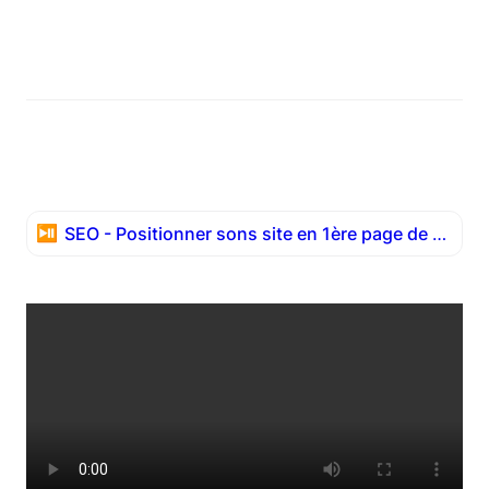
⏯️
SEO - Positionner sons site en 1ère page de Google grâce au Cocon Sémantique